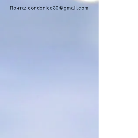
Почта:
condonice30@gmail.com